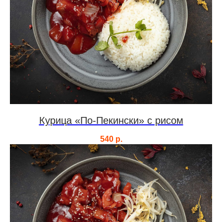
Курица «По-Пекински» с рисом
540
р.