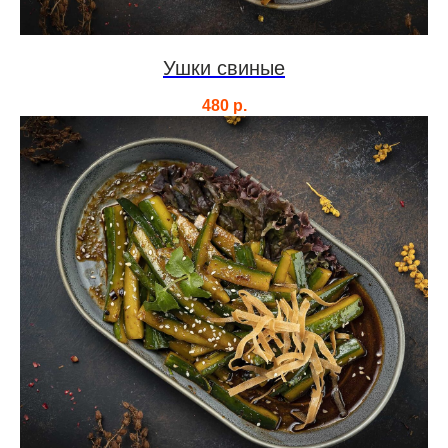
Ушки свиные
480
р.