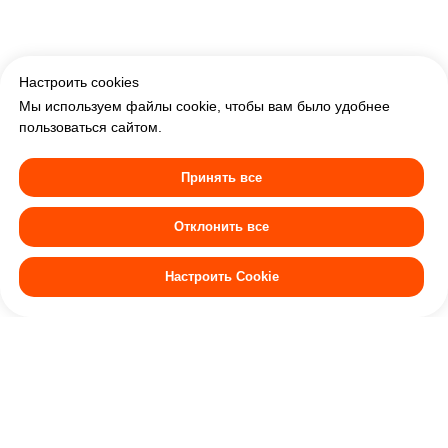
Настроить cookies
Мы используем файлы cookie, чтобы вам было удобнее
пользоваться сайтом.
Принять все
Отклонить все
Ознакомьтесь с нашей
П
олитикой использования
куки-файлов
и
Политикой обработки персональных
и
Настроить Cookie
Меню
Акции
Банкеты
Политикой конфиденциальности
Доставка
Отзывы
Контакты
Программа лояльности
Партнерство
По всем вопросам: +7 (967) 246-43-22
Доставка: +7 (967) 246-43-21