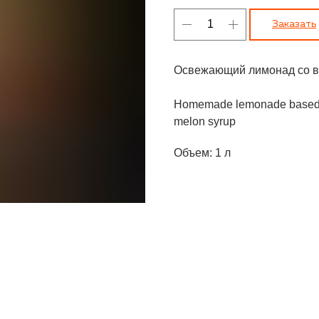
Заказать
Освежающий лимонад со вк
Homemade lemonade based on 
melon syrup
Объем: 1 л