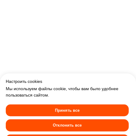
ERROR:Not found category
Настроить cookies
Мы используем файлы cookie, чтобы вам было удобнее
пользоваться сайтом.
Меню
Акции
Банкеты
Принять все
Доставка
Отзывы
Контакты
Отклонить все
Программа лояльности
Ознакомьтесь с нашей
П
олитикой использования
Партнерство