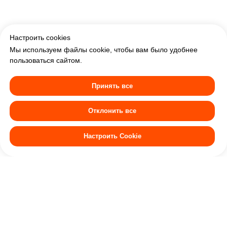
Настроить cookies
Мы используем файлы cookie, чтобы вам было удобнее
пользоваться сайтом.
Принять все
Отклонить все
Ознакомьтесь с нашей
П
олитикой использования
куки-файлов
и
Политикой обработки персональных
и
Меню
Акции
Банкеты
Настроить Cookie
Политикой конфиденциальности
Доставка
Отзывы
Контакты
Программа лояльности
Партнерство
По всем вопросам: +7 (967) 246-43-22
Доставка: +7 (967) 246-43-21