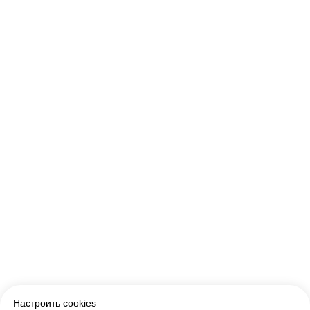
ERROR:Not found category
Настроить cookies